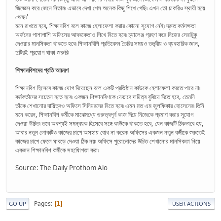
জিজ্ঞেস করে জেনে নিতাম৷ এভাবে দেখা গেল অনেক কিছু শিখে গেছি৷ এখন তো চাকরিও স্থায়ী হয়ে
গেছে৷'
মনে রাখতে হবে, শিক্ষানবিশ বলে কাজে হেলাফেলা করার কোনো সুযোগ নেই৷ দ্রুত কর্মদক্ষতা
অর্জনের পাশাপাশি অফিসের আদবকেতাও শিখে নিতে হবে৷ চ্যালেঞ্জ গ্রহণ করে নিজের সেরাটুকু
দেওয়ার মানসিকতা থাকতে হবে৷ শিক্ষানবিশি প্রতিবেদন তৈরির সময়ও তত্ত্বীয় ও ব্যবহারিক জ্ঞান,
দুটিরই প্রয়োগ থাকা জরুরি৷
শিক্ষানবিশদের প্রতি আচরণ
শিক্ষানবিশ হিসেবে কাজে যোগ দিয়েছেন বলে একটি প্রতিষ্ঠান কাউকে হেলাফেলা করতে পারে না৷
কর্মকর্তাদের সচেতন হতে হবে৷ একজন শিক্ষানবিশকে যেভাবে দায়িত্ব বুঝিয়ে দিতে হবে, তেমনি
তাঁকে শেখানোর দায়িত্বও অফিসে সিনিয়রদের নিতে হবে৷ এমন মত এম জুলফিকার হোসেনের৷ তিনি
মনে করেন, শিক্ষানবিশ কর্মীকে মাঝেমধ্যে গুরুত্বপূর্ণ কাজ দিয়ে নিজেকে প্রমাণ করার সুযোগ
দেওয়া উচিত৷ তবে অবশ্যই সমন্বয়ক হিসেবে সঙ্গে কাউকে থাকতে হবে, যেন কাজটি ঠিকভাবে হয়,
আবার নতুন লোকটিও কাজের চাপে অসহায় বোধ না করেন৷ অফিসের একজন নতুন কর্মীকে শুরুতেই
কাজের চাপে ফেলে ঘাবড়ে দেওয়া ঠিক নয়৷ অফিসে পুরোনোদের উচিত শেখানোর মানসিকতা নিয়ে
একজন শিক্ষানবিশ কর্মীকে সহযোিগতা করা৷
Source: The Daily Prothom Alo
Pages
1
GO UP
USER ACTIONS