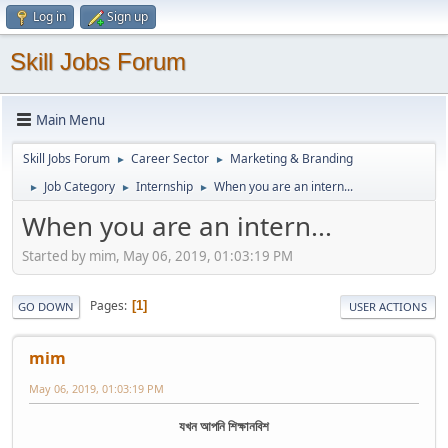
Log in
Sign up
Skill Jobs Forum
Main Menu
Skill Jobs Forum
Career Sector
Marketing & Branding
►
►
Job Category
Internship
When you are an intern...
►
►
►
When you are an intern...
Started by mim, May 06, 2019, 01:03:19 PM
Pages
1
GO DOWN
USER ACTIONS
mim
May 06, 2019, 01:03:19 PM
যখন আপনি শিক্ষানবিশ