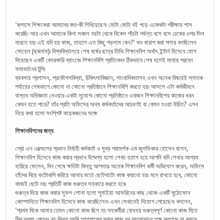
'ক্লাসে শিক্ষকেরা আমাদের কত-কী শিখিয়েছেন৷ মোটা মোটা বই পড়ে একেকটা পরীক্ষায় পাস
করেছি৷ আর এখন আমাকে কিনা সকাল নয়টা থেকে বিকেল পাঁচটা পর্যন্ত বসে বসে চেকের ওপর সিল
মারতে হয়৷ এই যদি হয় কাজ, তাহলে এত কিছু পড়লাম কেন?' মন খারাপ করা গলায় বলছিলেন
সোহেল (ছদ্মনাম)৷ বিশ্ববিদ্যালয়ে শেষ বর্ষের ছাত্র তিনি৷ শিক্ষানবিশ অর্থাৎ ইন্টার্ন হিসেবে যোগ
দিয়েছেন একটি বেসরকারি ব্যাংকে৷ শিক্ষানবিশি প্রতিবেদন ঠিকভাবে শেষ হলেই মাথায় পরবেন
সমাবর্তনের টুপি৷
ব্যবসায় প্রশাসন, প্রকৌশলবিদ্যা, চিকিৎসাবিজ্ঞান, সাংবাদিকতাসহ এখন অনেক বিষয়েই স্নাতক
পর্যায়ের শেষভাগে কোনো না কোনো প্রতিষ্ঠানে শিক্ষানবিশি করতে হয়৷ আসলে এটা কর্মজীবনে
বাস্তব অভিজ্ঞতা নেওয়ার একটা সুযোগ৷ কোনো প্রতিষ্ঠানে একজন শিক্ষানবিশের কাজের ধরন
কেমন হতে পারে? তাঁর প্রতি অফিসের অন্য কর্মকর্তাদের আচরণই বা কেমন হওয়া উচিত? এসব
নিয়ে কথা হলো সংশ্লিষ্ট কয়েকজনের সঙ্গে৷
শিক্ষানবিশদের জন্য
গ্রো এন এক্সেলের প্রধান নির্বাহী কর্মকর্তা ও মুখ্য পরামর্শক এম জুলফিকার হোসেন বলেন,
শিক্ষানবিশ হিসেবে কাজ করার প্রধান উদ্দেশ্য হলো শেখা৷ হতাশ হয়ে আপনি যদি শেখার আগ্রহ
হারিয়ে ফেলেন, দিন শেষে ক্ষতিটা কিন্তু আপনার৷ অনেক শিক্ষানবিশ কর্মী অভিযোগ করেন, অফিসে
তাঁদের দিয়ে ফটোকপি করিয়ে আনার মতো ছোটখাটো কাজ করানো হয়৷ মনে রাখতে হবে, কোনো
কাজই ছোট নয়৷ প্রতিটি কাজ গুরুত্ব সহকারে করতে হবে৷
গুরুত্ব দিয়ে কাজ করার সুফল শোনা হলো সুমাইয়া আফরিনের কাছ থেকে৷ একটি মুঠোফোন
কোম্পানিতে শিক্ষানবিশ হিসেবে কাজ করেছিলেন৷ এখন সেখানেই নিয়োগ পেয়েছেন৷ বললেন,
'প্রথম দিকে আমার তেমন কোনো কাজ ছিল না৷ সহকর্মীরা বোধহয় গুরুত্বপূর্ণ কোনো কাজ দিতে
ঠিক ভরসা পেতেন না৷ কিন্তু আমি আশপাশের সবার কাজ খুব ভালোভাবে লক্ষ করতাম৷ না বুঝলে